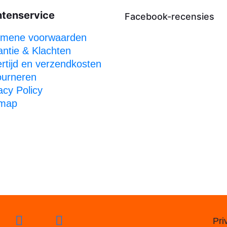
ntenservice
Facebook-recensies
emene voorwaarden
ntie & Klachten
rtijd en verzendkosten
ourneren
acy Policy
emap
Pri