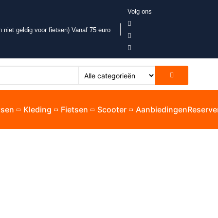
Volg ons
 niet geldig voor fietsen) Vanaf 75 euro
etsen
Kleding
Fietsen
Scooter
Aanbiedingen
Reserve