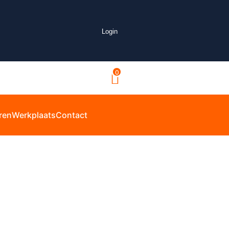
Login
0
ren
Werkplaats
Contact