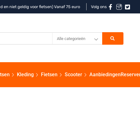
d en niet geldig voor fietsen) Vanaf 75 euro
Volg ons
Alle categorieën
etsen
Kleding
Fietsen
Scooter
Aanbiedingen
Reserve