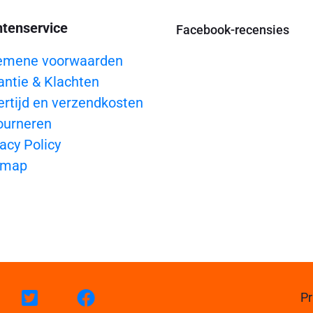
ntenservice
Facebook-recensies
emene voorwaarden
antie & Klachten
ertijd en verzendkosten
ourneren
acy Policy
emap
Pr