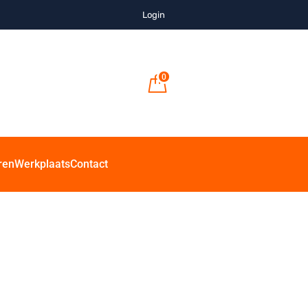
Login
0
ren
Werkplaats
Contact