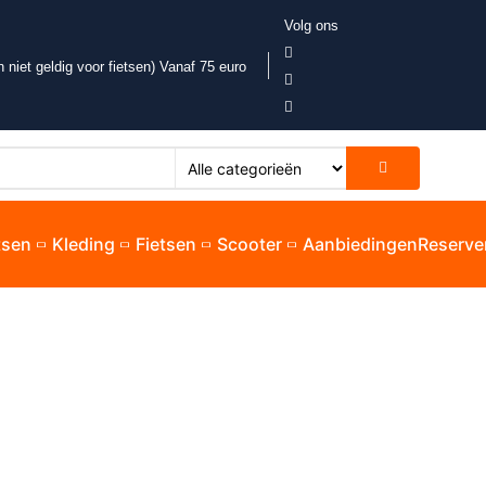
Volg ons
 niet geldig voor fietsen) Vanaf 75 euro
etsen
Kleding
Fietsen
Scooter
Aanbiedingen
Reserve