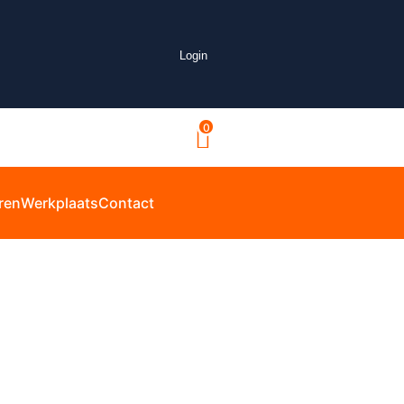
Login
0
ren
Werkplaats
Contact