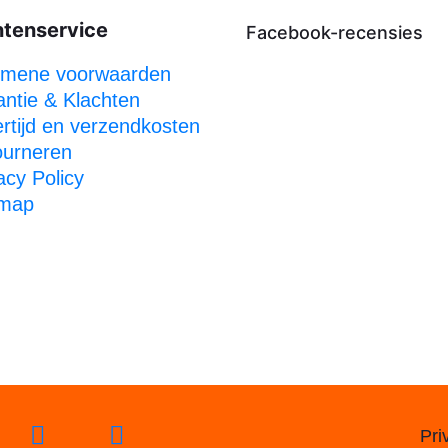
ntenservice
Facebook-recensies
emene voorwaarden
ntie & Klachten
rtijd en verzendkosten
ourneren
acy Policy
emap
Pri