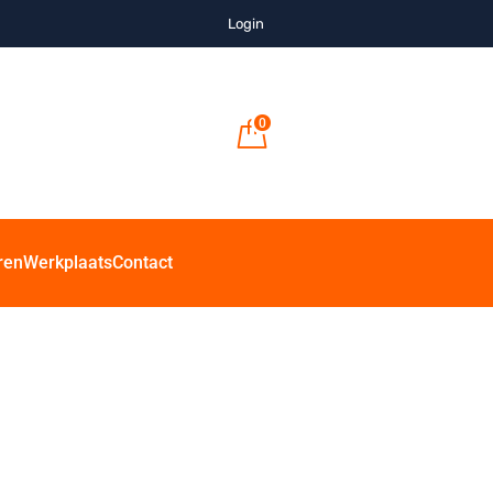
Login
0
ren
Werkplaats
Contact