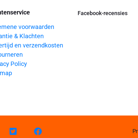
ntenservice
Facebook-recensies
emene voorwaarden
antie & Klachten
ertijd en verzendkosten
ourneren
acy Policy
emap
Pr