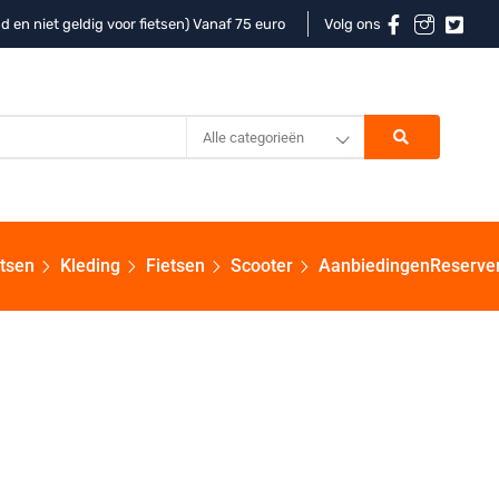
d en niet geldig voor fietsen) Vanaf 75 euro
Volg ons
Alle categorieën
etsen
Kleding
Fietsen
Scooter
Aanbiedingen
Reserve