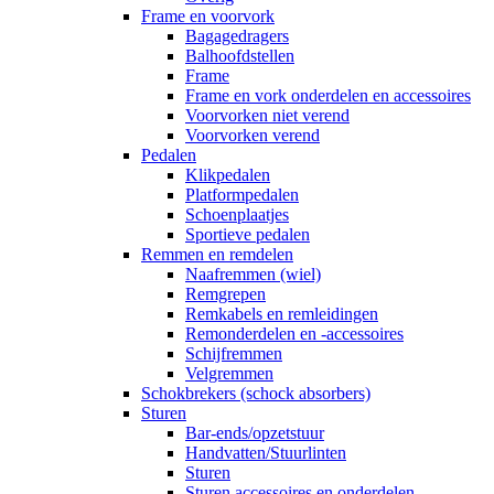
Frame en voorvork
Bagagedragers
Balhoofdstellen
Frame
Frame en vork onderdelen en accessoires
Voorvorken niet verend
Voorvorken verend
Pedalen
Klikpedalen
Platformpedalen
Schoenplaatjes
Sportieve pedalen
Remmen en remdelen
Naafremmen (wiel)
Remgrepen
Remkabels en remleidingen
Remonderdelen en -accessoires
Schijfremmen
Velgremmen
Schokbrekers (schock absorbers)
Sturen
Bar-ends/opzetstuur
Handvatten/Stuurlinten
Sturen
Sturen accessoires en onderdelen