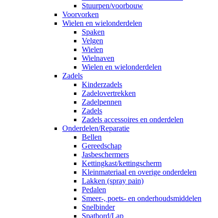
Stuurpen/voorbouw
Voorvorken
Wielen en wielonderdelen
Spaken
Velgen
Wielen
Wielnaven
Wielen en wielonderdelen
Zadels
Kinderzadels
Zadelovertrekken
Zadelpennen
Zadels
Zadels accessoires en onderdelen
Onderdelen/Reparatie
Bellen
Gereedschap
Jasbeschermers
Kettingkast/kettingscherm
Kleinmateriaal en overige onderdelen
Lakken (spray pain)
Pedalen
Smeer-, poets- en onderhoudsmiddelen
Snelbinder
Spatbord/Lap