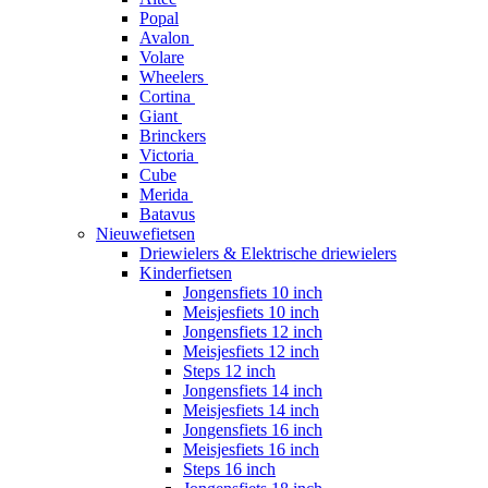
Popal
Avalon
Volare
Wheelers
Cortina
Giant
Brinckers
Victoria
Cube
Merida
Batavus
Nieuwefietsen
Driewielers & Elektrische driewielers
Kinderfietsen
Jongensfiets 10 inch
Meisjesfiets 10 inch
Jongensfiets 12 inch
Meisjesfiets 12 inch
Steps 12 inch
Jongensfiets 14 inch
Meisjesfiets 14 inch
Jongensfiets 16 inch
Meisjesfiets 16 inch
Steps 16 inch