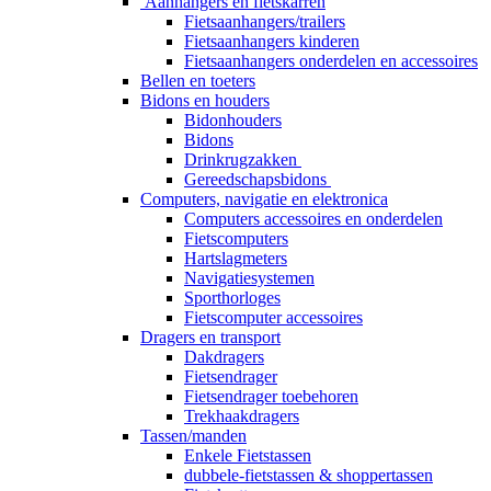
Aanhangers en fietskarren
Fietsaanhangers/trailers
Fietsaanhangers kinderen
Fietsaanhangers onderdelen en accessoires
Bellen en toeters
Bidons en houders
Bidonhouders
Bidons
Drinkrugzakken
Gereedschapsbidons
Computers, navigatie en elektronica
Computers accessoires en onderdelen
Fietscomputers
Hartslagmeters
Navigatiesystemen
Sporthorloges
Fietscomputer accessoires
Dragers en transport
Dakdragers
Fietsendrager
Fietsendrager toebehoren
Trekhaakdragers
Tassen/manden
Enkele Fietstassen
dubbele-fietstassen & shoppertassen