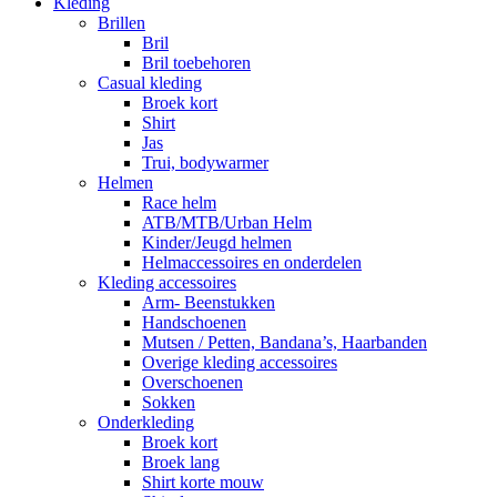
Kleding
Brillen
Bril
Bril toebehoren
Casual kleding
Broek kort
Shirt
Jas
Trui, bodywarmer
Helmen
Race helm
ATB/MTB/Urban Helm
Kinder/Jeugd helmen
Helmaccessoires en onderdelen
Kleding accessoires
Arm- Beenstukken
Handschoenen
Mutsen / Petten, Bandana’s, Haarbanden
Overige kleding accessoires
Overschoenen
Sokken
Onderkleding
Broek kort
Broek lang
Shirt korte mouw