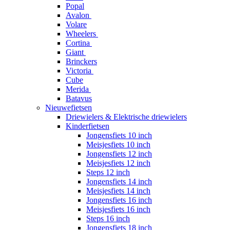
Popal
Avalon
Volare
Wheelers
Cortina
Giant
Brinckers
Victoria
Cube
Merida
Batavus
Nieuwefietsen
Driewielers & Elektrische driewielers
Kinderfietsen
Jongensfiets 10 inch
Meisjesfiets 10 inch
Jongensfiets 12 inch
Meisjesfiets 12 inch
Steps 12 inch
Jongensfiets 14 inch
Meisjesfiets 14 inch
Jongensfiets 16 inch
Meisjesfiets 16 inch
Steps 16 inch
Jongensfiets 18 inch