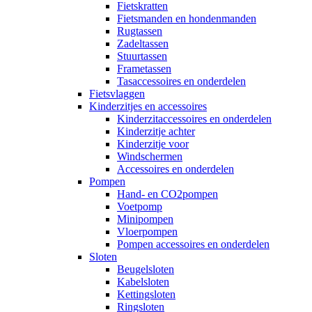
Fietskratten
Fietsmanden en hondenmanden
Rugtassen
Zadeltassen
Stuurtassen
Frametassen
Tasaccessoires en onderdelen
Fietsvlaggen
Kinderzitjes en accessoires
Kinderzitaccessoires en onderdelen
Kinderzitje achter
Kinderzitje voor
Windschermen
Accessoires en onderdelen
Pompen
Hand- en CO2pompen
Voetpomp
Minipompen
Vloerpompen
Pompen accessoires en onderdelen
Sloten
Beugelsloten
Kabelsloten
Kettingsloten
Ringsloten