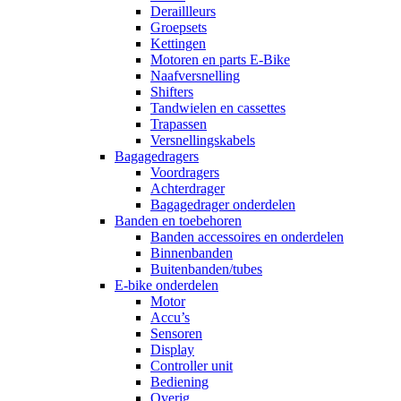
Deraillleurs
Groepsets
Kettingen
Motoren en parts E-Bike
Naafversnelling
Shifters
Tandwielen en cassettes
Trapassen
Versnellingskabels
Bagagedragers
Voordragers
Achterdrager
Bagagedrager onderdelen
Banden en toebehoren
Banden accessoires en onderdelen
Binnenbanden
Buitenbanden/tubes
E-bike onderdelen
Motor
Accu’s
Sensoren
Display
Controller unit
Bediening
Overig