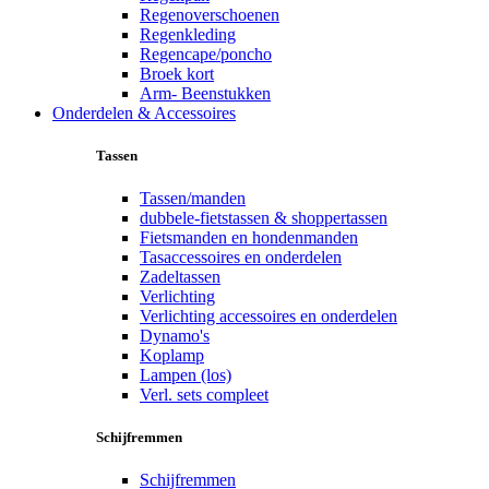
Regenoverschoenen
Regenkleding
Regencape/poncho
Broek kort
Arm- Beenstukken
Onderdelen & Accessoires
Tassen
Tassen/manden
dubbele-fietstassen & shoppertassen
Fietsmanden en hondenmanden
Tasaccessoires en onderdelen
Zadeltassen
Verlichting
Verlichting accessoires en onderdelen
Dynamo's
Koplamp
Lampen (los)
Verl. sets compleet
Schijfremmen
Schijfremmen