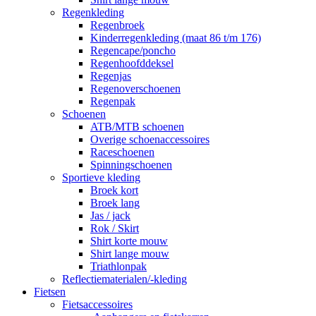
Regenkleding
Regenbroek
Kinderregenkleding (maat 86 t/m 176)
Regencape/poncho
Regenhoofddeksel
Regenjas
Regenoverschoenen
Regenpak
Schoenen
ATB/MTB schoenen
Overige schoenaccessoires
Raceschoenen
Spinningschoenen
Sportieve kleding
Broek kort
Broek lang
Jas / jack
Rok / Skirt
Shirt korte mouw
Shirt lange mouw
Triathlonpak
Reflectiematerialen/-kleding
Fietsen
Fietsaccessoires