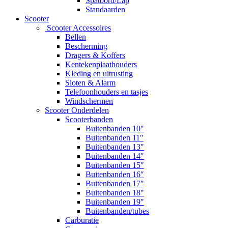
Spatbord/Lap
Standaarden
Scooter
Scooter Accessoires
Bellen
Bescherming
Dragers & Koffers
Kentekenplaathouders
Kleding en uitrusting
Sloten & Alarm
Telefoonhouders en tasjes
Windschermen
Scooter Onderdelen
Scooterbanden
Buitenbanden 10″
Buitenbanden 11″
Buitenbanden 13″
Buitenbanden 14″
Buitenbanden 15″
Buitenbanden 16″
Buitenbanden 17″
Buitenbanden 18″
Buitenbanden 19″
Buitenbanden/tubes
Carburatie