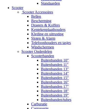
Standaarden
Scooter
Scooter Accessoires
Bellen
Bescherming
Dragers & Koffers
Kentekenplaathouders
Kleding en uitrusting
Sloten & Alarm
Telefoonhouders en tasjes
Windschermen
Scooter Onderdelen
Scooterbanden
Buitenbanden 10″
Buitenbanden 11″
Buitenbanden 13″
Buitenbanden 14″
Buitenbanden 15″
Buitenbanden 16″
Buitenbanden 17″
Buitenbanden 18″
Buitenbanden 19″
Buitenbanden/tubes
Carburatie
Carrosserie