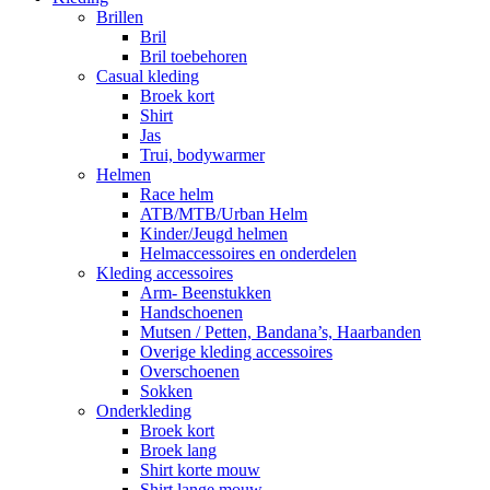
Brillen
Bril
Bril toebehoren
Casual kleding
Broek kort
Shirt
Jas
Trui, bodywarmer
Helmen
Race helm
ATB/MTB/Urban Helm
Kinder/Jeugd helmen
Helmaccessoires en onderdelen
Kleding accessoires
Arm- Beenstukken
Handschoenen
Mutsen / Petten, Bandana’s, Haarbanden
Overige kleding accessoires
Overschoenen
Sokken
Onderkleding
Broek kort
Broek lang
Shirt korte mouw
Shirt lange mouw