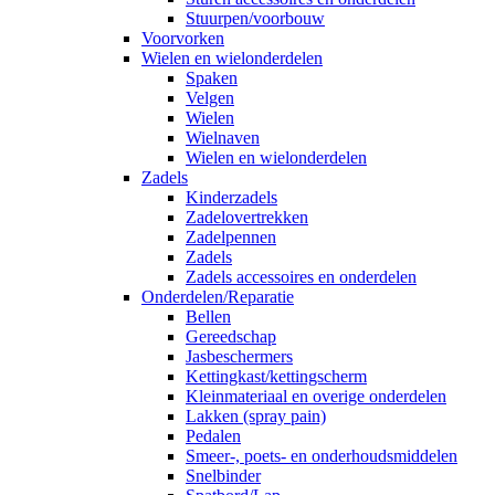
Stuurpen/voorbouw
Voorvorken
Wielen en wielonderdelen
Spaken
Velgen
Wielen
Wielnaven
Wielen en wielonderdelen
Zadels
Kinderzadels
Zadelovertrekken
Zadelpennen
Zadels
Zadels accessoires en onderdelen
Onderdelen/Reparatie
Bellen
Gereedschap
Jasbeschermers
Kettingkast/kettingscherm
Kleinmateriaal en overige onderdelen
Lakken (spray pain)
Pedalen
Smeer-, poets- en onderhoudsmiddelen
Snelbinder