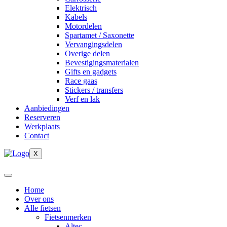
Elektrisch
Kabels
Motordelen
Spartamet / Saxonette
Vervangingsdelen
Overige delen
Bevestigingsmaterialen
Gifts en gadgets
Race gaas
Stickers / transfers
Verf en lak
Aanbiedingen
Reserveren
Werkplaats
Contact
X
Home
Over ons
Alle fietsen
Fietsenmerken
Altec