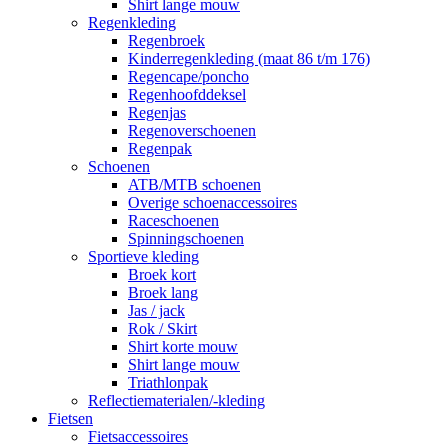
Shirt lange mouw
Regenkleding
Regenbroek
Kinderregenkleding (maat 86 t/m 176)
Regencape/poncho
Regenhoofddeksel
Regenjas
Regenoverschoenen
Regenpak
Schoenen
ATB/MTB schoenen
Overige schoenaccessoires
Raceschoenen
Spinningschoenen
Sportieve kleding
Broek kort
Broek lang
Jas / jack
Rok / Skirt
Shirt korte mouw
Shirt lange mouw
Triathlonpak
Reflectiematerialen/-kleding
Fietsen
Fietsaccessoires