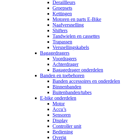
Deraillleurs
Groepsets
Kettingen
Motoren en parts E-Bike
Naafversnelling
Shifters
Tandwielen en cassettes
Trapassen
Versnellingskabels
Bagagedragers
Voordragers
Achterdrager
Bagagedrager onderdelen
Banden en toebehoren
Banden accessoires en onderdelen
Binnenbanden
Buitenbanden/tubes
E-bike onderdelen
Motor
Accu’s
Sensoren
Display
Controller unit
Bediening
Overig