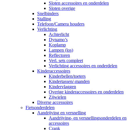
Sloten accessoires en onderdelen
Sloten overige
Snelbinders
Stalling
Telefoon/Camera houders
Verlichting
Achterlicht
Dynamo’s
Koplamp
Lampen (los)
Reflectoren
Verl. sets compleet
Verlichting accessoires en onderdelen
Kinderaccessoires
Kinderbellen/toeters
Kindertassen/-manden
Kindervlaggen
Overige kinderaccessoires en onderdelen
Zijwielen
Diverse accessoires
Fietsonderdelen
Aandrijving en versnelling
Aandrijving- en versnellingsonderdelen en
accessoires
Crank