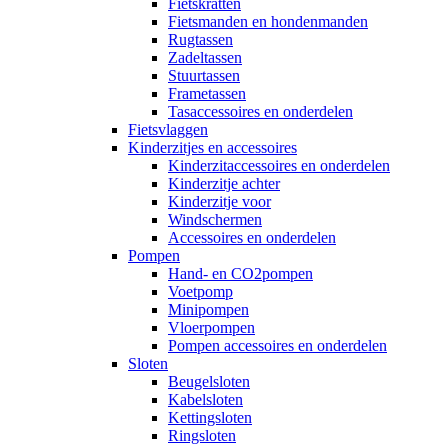
Fietskratten
Fietsmanden en hondenmanden
Rugtassen
Zadeltassen
Stuurtassen
Frametassen
Tasaccessoires en onderdelen
Fietsvlaggen
Kinderzitjes en accessoires
Kinderzitaccessoires en onderdelen
Kinderzitje achter
Kinderzitje voor
Windschermen
Accessoires en onderdelen
Pompen
Hand- en CO2pompen
Voetpomp
Minipompen
Vloerpompen
Pompen accessoires en onderdelen
Sloten
Beugelsloten
Kabelsloten
Kettingsloten
Ringsloten