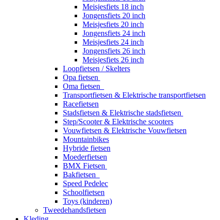
Meisjesfiets 18 inch
Jongensfiets 20 inch
Meisjesfiets 20 inch
Jongensfiets 24 inch
Meisjesfiets 24 inch
Jongensfiets 26 inch
Meisjesfiets 26 inch
Loopfietsen / Skelters
Opa fietsen
Oma fietsen
Transportfietsen & Elektrische transportfietsen
Racefietsen
Stadsfietsen & Elektrische stadsfietsen
Step/Scooter & Elektrische scooters
Vouwfietsen & Elektrische Vouwfietsen
Mountainbikes
Hybride fietsen
Moederfietsen
BMX Fietsen
Bakfietsen
Speed Pedelec
Schoolfietsen
Toys (kinderen)
Tweedehandsfietsen
Kleding