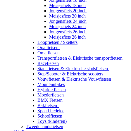
Jongensfiets 18 inch
Meisjesfiets 18 inch
Jongensfiets 20 inch
Meisjesfiets 20 inch
Jongensfiets 24 inch
Meisjesfiets 24 inch
Jongensfiets 26 inch
Meisjesfiets 26 inch
Loopfietsen / Skelters
Opa fietsen
Oma fietsen
Transportfietsen & Elektrische transportfietsen
Racefietsen
Stadsfietsen & Elektrische stadsfietsen
Step/Scooter & Elektrische scooters
Vouwfietsen & Elektrische Vouwfietsen
Mountainbikes
Hybride fietsen
Moederfietsen
BMX Fietsen
Bakfietsen
Speed Pedelec
Schoolfietsen
Toys (kinderen)
Tweedehandsfietsen