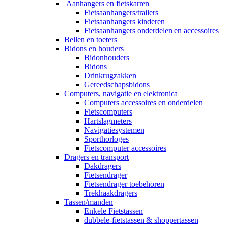
Aanhangers en fietskarren
Fietsaanhangers/trailers
Fietsaanhangers kinderen
Fietsaanhangers onderdelen en accessoires
Bellen en toeters
Bidons en houders
Bidonhouders
Bidons
Drinkrugzakken
Gereedschapsbidons
Computers, navigatie en elektronica
Computers accessoires en onderdelen
Fietscomputers
Hartslagmeters
Navigatiesystemen
Sporthorloges
Fietscomputer accessoires
Dragers en transport
Dakdragers
Fietsendrager
Fietsendrager toebehoren
Trekhaakdragers
Tassen/manden
Enkele Fietstassen
dubbele-fietstassen & shoppertassen