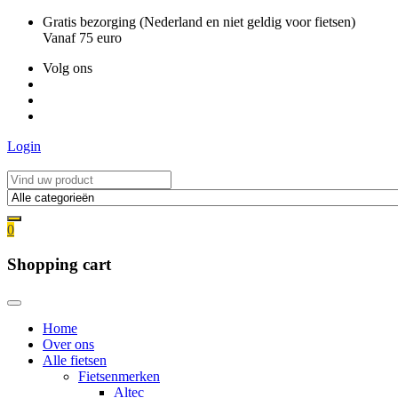
Ga
Gratis bezorging (Nederland en niet geldig voor fietsen)
naar
Vanaf 75 euro
de
Volg ons
inhoud
Login
0
Shopping cart
Home
Over ons
Alle fietsen
Fietsenmerken
Altec