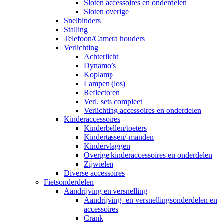
Sloten accessoires en onderdelen
Sloten overige
Snelbinders
Stalling
Telefoon/Camera houders
Verlichting
Achterlicht
Dynamo’s
Koplamp
Lampen (los)
Reflectoren
Verl. sets compleet
Verlichting accessoires en onderdelen
Kinderaccessoires
Kinderbellen/toeters
Kindertassen/-manden
Kindervlaggen
Overige kinderaccessoires en onderdelen
Zijwielen
Diverse accessoires
Fietsonderdelen
Aandrijving en versnelling
Aandrijving- en versnellingsonderdelen en
accessoires
Crank